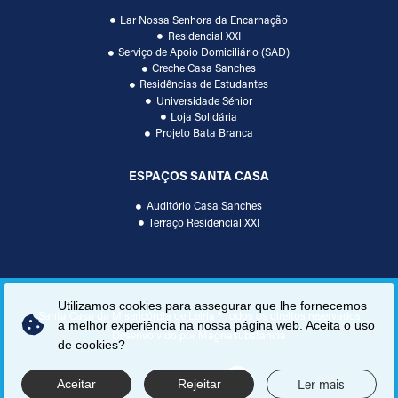
Lar Nossa Senhora da Encarnação
Residencial XXI
Serviço de Apoio Domiciliário (SAD)
Creche Casa Sanches
Residências de Estudantes
Universidade Sénior
Loja Solidária
Projeto Bata Branca
ESPAÇOS SANTA CASA
Auditório Casa Sanches
Terraço Residencial XXI
Utilizamos cookies para assegurar que lhe fornecemos
Santa Casa da Misericórdia de Leiria ® Todos os direitos reservados
a melhor experiência na nossa página web. Aceita o uso
Desenvolvido por
Magnasubstancia
de cookies?
Voltar ao topo
Ler mais
Aceitar
Rejeitar