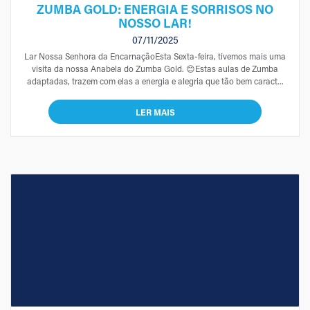
ZUMBA GOLD: ENERGIA E SORRISOS NO
NOSSO LAR!
07/11/2025
Lar Nossa Senhora da EncarnaçãoEsta Sexta-feira, tivemos mais uma
visita da nossa Anabela do Zumba Gold. 😊Estas aulas de Zumba
adaptadas, trazem com elas a energia e alegria que tão bem caract...
LER MAIS