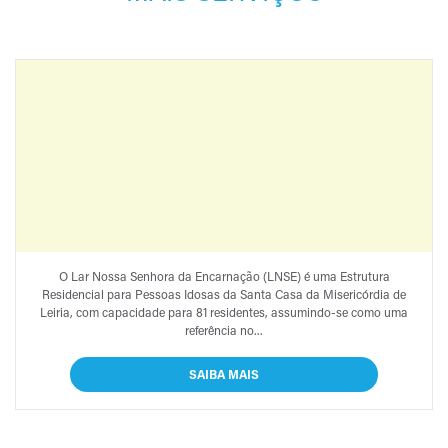
LAR NOSSA SENHORA
O Lar Nossa Senhora da Encarnação (LNSE) é uma Estrutura
DA ENCARNAÇÃO
Residencial para Pessoas Idosas da Santa Casa da Misericórdia de
(LNSE)
Leiria, com capacidade para 81 residentes, assumindo-se como uma
referência no...
SAIBA MAIS