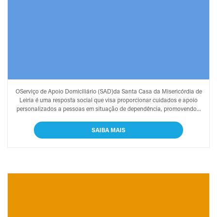
SERVIÇO DE APOIO
OServiço de Apoio Domiciliário (SAD)da Santa Casa da Misericórdia de
DOMICILIÁRIO (SAD)
Leiria é uma resposta social que visa proporcionar cuidados e apoio
personalizados a pessoas em situação de dependência, promovendo...
SAIBA MAIS