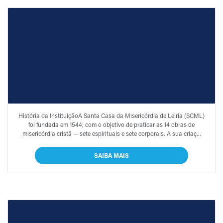
SOBRE NÓS
História da InstituiçãoA Santa Casa da Misericórdia de Leiria (SCML)
foi fundada em 1544, com o objetivo de praticar as 14 obras de
misericórdia cristã — sete espirituais e sete corporais. A sua criaç...
SAIBA MAIS