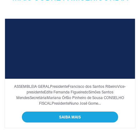
ÓRGÃOS SOCIAIS E
ASSEMBLEIA GERALPresidenteFrancisco dos Santos RibeiroVice-
ESTRUTURA OPERATIVA
presidenteEdite Fernanda FigueiredoSimões Santos
MendesSecretáriaMariana Órfão Pinheiro de Sousa CONSELHO
FISCALPresidenteNuno José Gome...
SAIBA MAIS